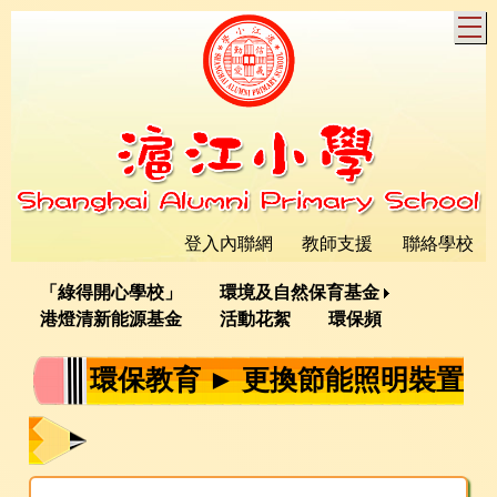
T
登入內聯網
教師支援
聯絡學校
「綠得開心學校」
環境及自然保育基金
港燈清新能源基金
活動花絮
環保頻
環保教育 ► 更換節能照明裝置