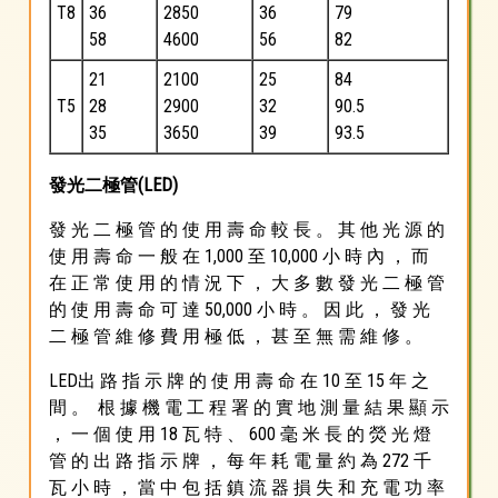
T8
36
2850
36
79
58
4600
56
82
21
2100
25
84
T5
28
2900
32
90.5
35
3650
39
93.5
發光二極管(LED)
發 光 二 極 管 的 使 用 壽 命 較 長 。 其 他 光 源 的
使 用 壽 命 一 般 在 1,000 至 10,000 小 時 內 ， 而
在 正 常 使 用 的 情 況 下 ， 大 多 數 發 光 二 極 管
的 使 用 壽 命 可 達 50,000 小 時 。 因 此 ， 發 光
二 極 管 維 修 費 用 極 低 ， 甚 至 無 需 維 修 。
LED出 路 指 示 牌 的 使 用 壽 命 在 10 至 15 年 之
間 。 根 據 機 電 工 程 署 的 實 地 測 量 結 果 顯 示
， 一 個 使 用 18 瓦 特 、 600 毫 米 長 的 熒 光 燈
管 的 出 路 指 示 牌 ， 每 年 耗 電 量 約 為 272 千
瓦 小 時 ， 當 中 包 括 鎮 流 器 損 失 和 充 電 功 率