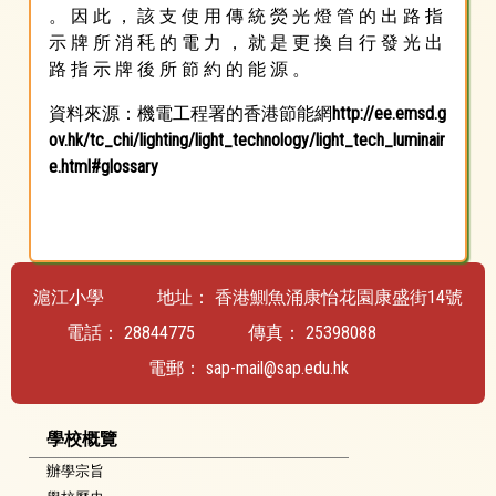
。 因 此 ， 該 支 使 用 傳 統 熒 光 燈 管 的 出 路 指
示 牌 所 消 秏 的 電 力 ， 就 是 更 換 自 行 發 光 出
路 指 示 牌 後 所 節 約 的 能 源 。
資料來源：機電工程署的香港節能網
http://ee.emsd.g
ov.hk/tc_chi/lighting/light_technology/light_tech_luminair
e.html#glossary
滬江小學
地址：
香港鰂魚涌康怡花園康盛街14號
電話：
28844775
傳真：
25398088
電郵：
sap-mail@sap.edu.hk
學校概覽
辦學宗旨