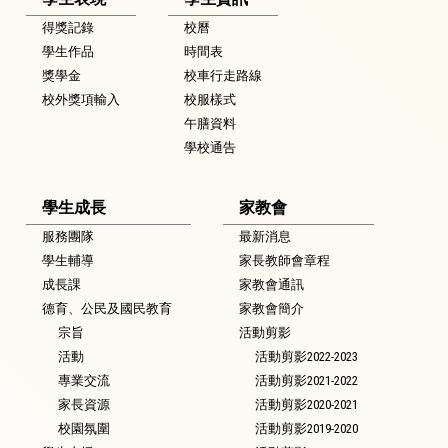
得獎記錄
校曆
學生作品
時間表
獎學金
校車行走路線
校外獎項輸入
校服樣式
午膳資料
學校通告
學生成長
家教會
服務團隊
最新消息
學生輔導
家長教師會章程
成長課
家教會通訊
德育、公民及國民教育
家教會簡介
宗旨
活動剪影
活動
活動剪影2022-2023
專業交流
活動剪影2021-2022
家長資源
活動剪影2020-2021
校園氛圍
活動剪影2019-2020