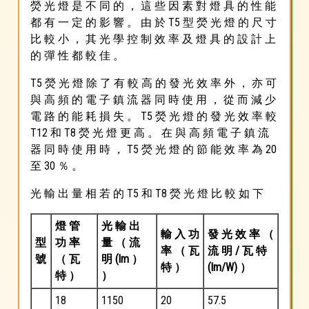
熒 光 燈 是 不 同 的 ， 這 些 因 素 對 燈 具 的 性 能
都 有 一 定 的 影 響 。 由 於 T5 型 熒 光 燈 的 尺 寸
比 較 小 ， 其 光 學 控 制 效 率 及 燈 具 的 設 計 上
的 彈 性 都 較 佳 。
T5 熒 光 燈 除 了 有 較 高 的 發 光 效 率 外 ， 亦 可
與 高 頻 的 電 子 鎮 流 器 同 時 使 用 ， 從 而 減 少
電 路 的 能 耗 損 失 。 T5 熒 光 燈 的 發 光 效 率 較
T12 和 T8 熒 光 燈 更 高 。 在 與 高 頻 電 子 鎮 流
器 同 時 使 用 時 ， T5 熒 光 燈 的 節 能 效 率 為 20
至 30 ％ 。
光 輸 出 量 相 若 的 T5 和 T8 熒 光 燈 比 較 如 下
燈 管
光 輸 出
輸 入 功
發 光 效 率 （
型
功 率
量 （ 流
率 （ 瓦
流 明 / 瓦 特
號
（ 瓦
明 (lm ）
特 ）
(lm/W) ）
特 ）
）
18
1150
20
57.5