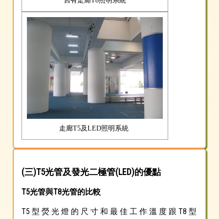
舊有走廊T8照明系統
走廊T5及LED照明系統
(三)T5光管及發光二極管(LED)的優點
T5光管與T8光管的比較
T5 型 熒 光 燈 的 尺 寸 和 最 佳 工 作 溫 度 跟 T8 型