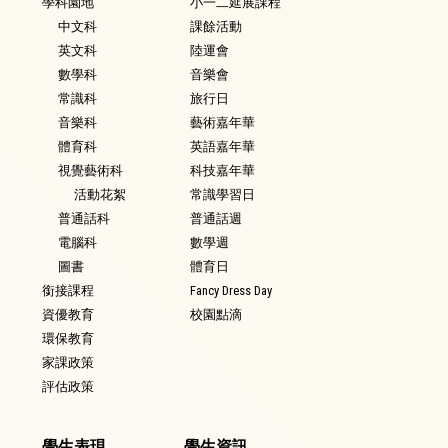
學科園地
小一二延展課程
中文科
課餘活動
英文科
陸運會
數學科
音樂會
常識科
旅行日
音樂科
藝術嘉年華
體育科
英語嘉年華
視覺藝術科
科技嘉年華
活動花絮
常識學習日
普通話科
普通話週
電腦科
數學週
圖書
體育日
銜接課程
Fancy Dress Day
資優教育
校園點滴
環保教育
家課政策
評估政策
學生表現
學生資訊