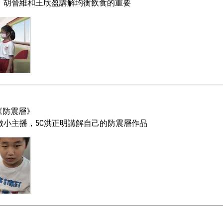
、胡晉維和王欣盈講解均衡飲食的重要
《
》
防震層
做小主播，5C洪正明講解自己的防震層作品