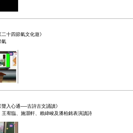
《
》
二十四節氣文化遊
節氣
《
》
聲入心通──古詩古文誦讀
之、王宥臨、施灝軒、賴緯峻及潘柏銘表演讀詩