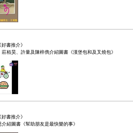
《
》
好書推介
謙、莊栢昊、許量及陳梓儁介紹圖書《漢堡包和及叉燒包》
《
》
好書推介
恩介紹圖書《幫助朋友是最快樂的事》