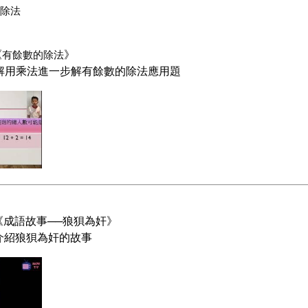
的除法
《
》
有餘數的除法
解
用乘法進一步解有餘數的除法應用題
《
》
成語故事──狼狽為奸
介紹
的故事
狼狽為奸