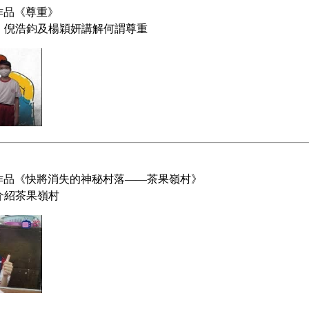
作品《
》
尊重
、倪浩鈞及楊穎妍講解何謂尊重
作品《
》
快將消失的神秘村落——茶果嶺村
介紹
茶果嶺村