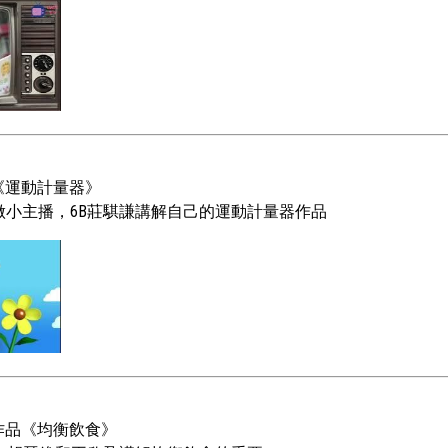
《
》
運動計量器
做小主播，6B莊騏謙講解自己的
作品
運動計量器
作品《
》
均衡飲食