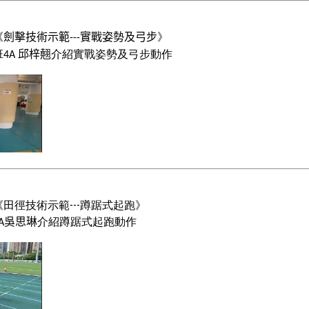
《
》
劍擊技術示範
實戰姿勢及弓步
---
班
介紹
動作
邱梓翹
實戰姿勢及弓步
4A
田徑技術示範---蹲踞式起跑》
介紹蹲踞式起跑動作
吳思琳
A