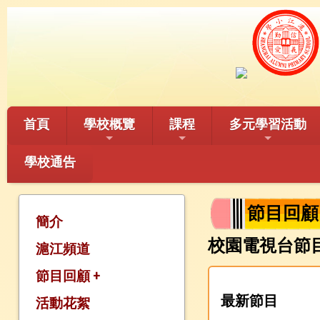
首頁
學校概覽
課程
多元學習活動
學校通告
節目回顧 2
簡介
校園電視台節目表 
滬江頻道
節目回顧 +
最新節目
活動花絮
節目回顧2025-2026