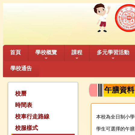
首頁
學校概覽
課程
多元學習活動
學校通告
午膳資料
校曆
時間表
校車行走路線
本校為全日制小學，午
校服樣式
學生可選擇的午膳