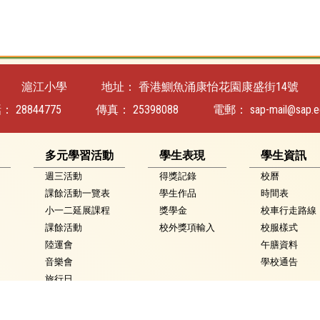
滬江小學
地址：
香港鰂魚涌康怡花園康盛街14號
話：
28844775
傳真：
25398088
電郵：
sap-mail@sap.e
多元學習活動
學生表現
學生資訊
週三活動
得獎記錄
校曆
課餘活動一覽表
學生作品
時間表
小一二延展課程
獎學金
校車行走路線
課餘活動
校外獎項輸入
校服樣式
陸運會
午膳資料
音樂會
學校通告
旅行日
藝術嘉年華
英語嘉年華