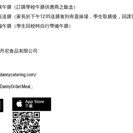
購午膳（訂購學校午膳供應商之飯盒）
長送膳（家長於下午12:05送膳食到有蓋操場，學生取膳後，回課
備午膳（學生回校時自行帶備午膳）
丹尼食品有限公司
.dannycatering.com/
yOrderMeal」