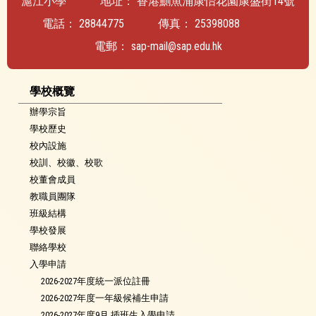
滬江小學
地址：
香港鰂魚涌康怡花園康盛街14號
電話：
28844775
傳真：
25398088
電郵：
sap-mail@sap.edu.hk
學校概覽
辦學宗旨
學校歷史
校內設施
校訓、校徽、校歌
校董會成員
教職員團隊
班級結構
學校發展
聯絡學校
入學申請
2026-2027年度統一派位註冊
2026-2027年度一年級候補生申請
2026-2027年度9月 插班生入學申請