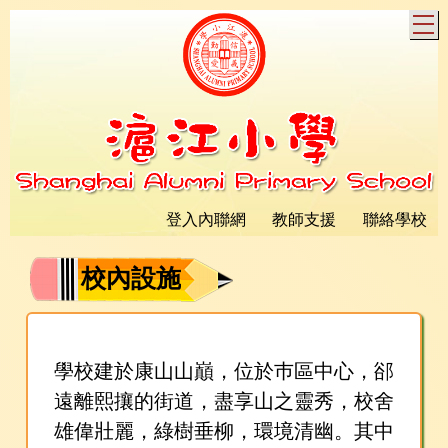
T
登入內聯網
教師支援
聯絡學校
校內設施
學校建於康山山巔，位於巿區中心，郤
遠離熙攘的街道，盡享山之靈秀，校舍
雄偉壯麗，綠樹垂柳，環境清幽。其中