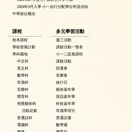
2026年9月入學 小一自行分配學位申請須知
中學派位概況
課程
多元學習活動
校本課程
週三活動
學校發展計劃
課餘活動一覽表
學科園地
小一二延展課程
中文科
課餘活動
英文科
陸運會
數學科
音樂會
常識科
旅行日
音樂科
藝術嘉年華
體育科
英語嘉年華
視覺藝術科
科技嘉年華
活動花絮
常識學習日
普通話科
普通話週
電腦科
數學週
圖書
體育日