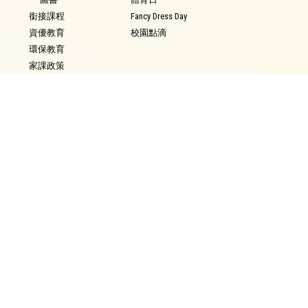
銜接課程
Fancy Dress Day
資優教育
校園點滴
環保教育
家課政策
評估政策
學生表現
學生資訊
得獎記錄
校曆
學生作品
時間表
獎學金
校車行走路線
校外獎項輸入
校服樣式
午膳資料
學校通告
學生成長
家教會
服務團隊
最新消息
學生輔導
家長教師會章程