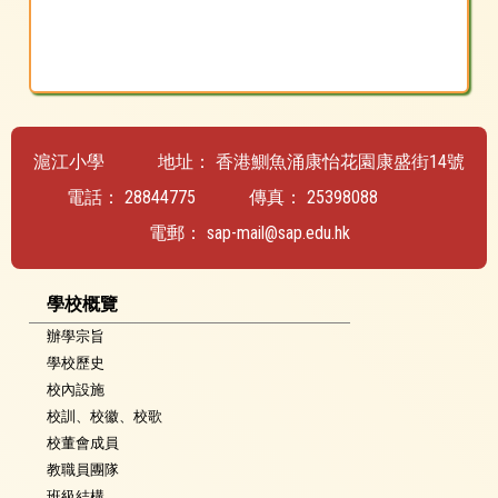
滬江小學
地址：
香港鰂魚涌康怡花園康盛街14號
電話：
28844775
傳真：
25398088
電郵：
sap-mail@sap.edu.hk
學校概覽
辦學宗旨
學校歷史
校內設施
校訓、校徽、校歌
校董會成員
教職員團隊
班級結構