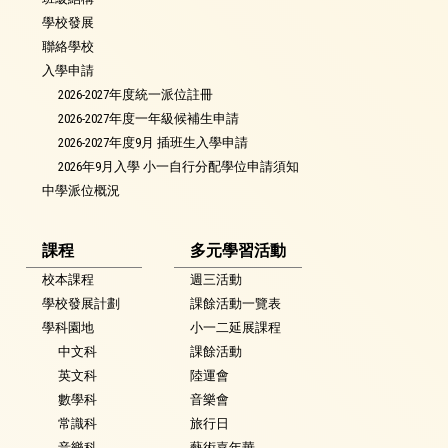
學校發展
聯絡學校
入學申請
2026-2027年度統一派位註冊
2026-2027年度一年級候補生申請
2026-2027年度9月 插班生入學申請
2026年9月入學 小一自行分配學位申請須知
中學派位概況
課程
多元學習活動
校本課程
週三活動
學校發展計劃
課餘活動一覽表
學科園地
小一二延展課程
中文科
課餘活動
英文科
陸運會
數學科
音樂會
常識科
旅行日
音樂科
藝術嘉年華