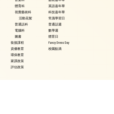
體育科
英語嘉年華
視覺藝術科
科技嘉年華
活動花絮
常識學習日
普通話科
普通話週
電腦科
數學週
圖書
體育日
銜接課程
Fancy Dress Day
資優教育
校園點滴
環保教育
家課政策
評估政策
學生表現
學生資訊
得獎記錄
校曆
學生作品
時間表
獎學金
校車行走路線
校外獎項輸入
校服樣式