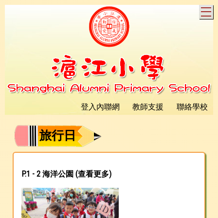
T
登入內聯網
教師支援
聯絡學校
旅行日
P.1 - 2 海洋公園 (
查看更多
)