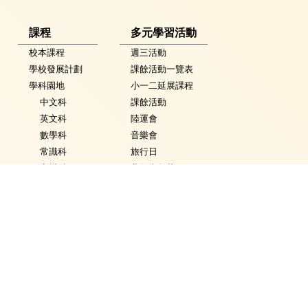
課程
多元學習活動
校本課程
週三活動
學校發展計劃
課餘活動一覽表
學科園地
小一二延展課程
中文科
課餘活動
英文科
陸運會
數學科
音樂會
常識科
旅行日
音樂科
藝術嘉年華
體育科
英語嘉年華
視覺藝術科
科技嘉年華
活動花絮
常識學習日
普通話科
普通話週
電腦科
數學週
圖書
體育日
銜接課程
Fancy Dress Day
資優教育
校園點滴