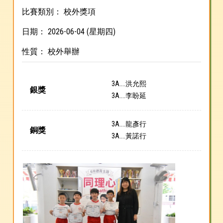
比賽類別： 校外獎項
日期： 2026-06-04 (星期四)
性質： 校外舉辦
3A....洪允熙
銀獎
3A....李盼延
3A....龍彥行
銅獎
3A....黃諾行