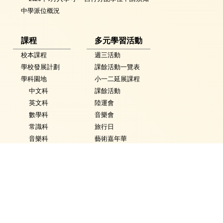
中學派位概況
課程
多元學習活動
校本課程
週三活動
學校發展計劃
課餘活動一覽表
學科園地
小一二延展課程
中文科
課餘活動
英文科
陸運會
數學科
音樂會
常識科
旅行日
音樂科
藝術嘉年華
體育科
英語嘉年華
視覺藝術科
科技嘉年華
活動花絮
常識學習日
普通話科
普通話週
電腦科
數學週
圖書
體育日
銜接課程
Fancy Dress Day