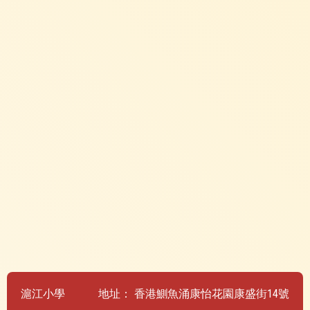
滬江小學
地址：
香港鰂魚涌康怡花園康盛街14號