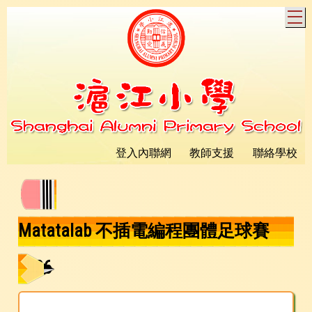
T
登入內聯網
教師支援
聯絡學校
Matatalab 不插電編程團體足球賽
2026