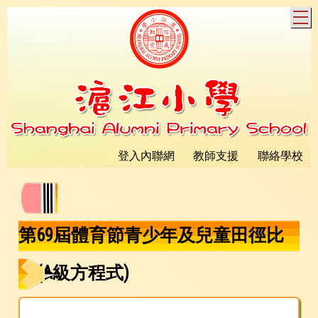
T
登入內聯網
教師支援
聯絡學校
第69屆體育節青少年及兒童田徑比
賽(A級方程式)