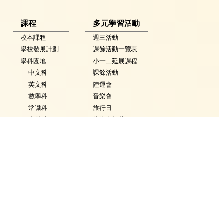
課程
多元學習活動
校本課程
週三活動
學校發展計劃
課餘活動一覽表
學科園地
小一二延展課程
中文科
課餘活動
英文科
陸運會
數學科
音樂會
常識科
旅行日
音樂科
藝術嘉年華
體育科
英語嘉年華
視覺藝術科
科技嘉年華
活動花絮
常識學習日
普通話科
普通話週
電腦科
數學週
圖書
體育日
銜接課程
Fancy Dress Day
資優教育
校園點滴