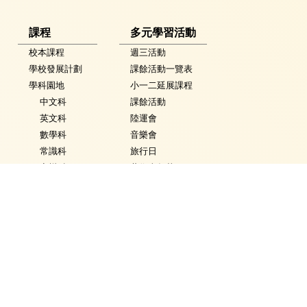
課程
多元學習活動
校本課程
週三活動
學校發展計劃
課餘活動一覽表
學科園地
小一二延展課程
中文科
課餘活動
英文科
陸運會
數學科
音樂會
常識科
旅行日
音樂科
藝術嘉年華
體育科
英語嘉年華
視覺藝術科
科技嘉年華
活動花絮
常識學習日
普通話科
普通話週
電腦科
數學週
圖書
體育日
銜接課程
Fancy Dress Day
資優教育
校園點滴