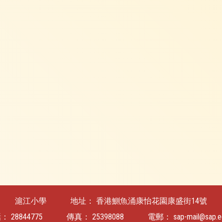
滬江小學
地址：
香港鰂魚涌康怡花園康盛街14號
話：
28844775
傳真：
25398088
電郵：
sap-mail@sap.e