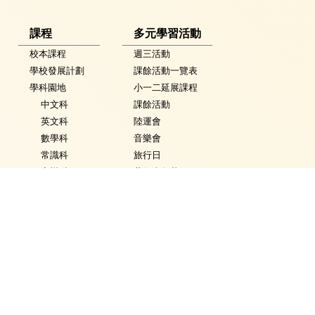
課程
多元學習活動
校本課程
週三活動
學校發展計劃
課餘活動一覽表
學科園地
小一二延展課程
中文科
課餘活動
英文科
陸運會
數學科
音樂會
常識科
旅行日
音樂科
藝術嘉年華
體育科
英語嘉年華
視覺藝術科
科技嘉年華
活動花絮
常識學習日
普通話科
普通話週
電腦科
數學週
圖書
體育日
銜接課程
Fancy Dress Day
資優教育
校園點滴