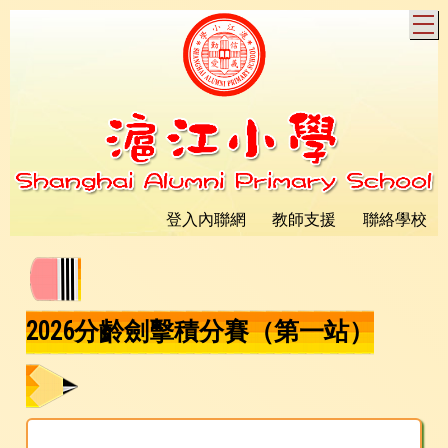
T
登入內聯網
教師支援
聯絡學校
2026分齡劍擊積分賽（第一站）