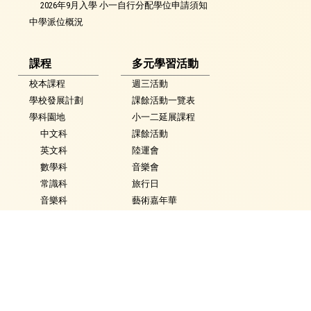
2026年9月入學 小一自行分配學位申請須知
中學派位概況
課程
多元學習活動
校本課程
週三活動
學校發展計劃
課餘活動一覽表
學科園地
小一二延展課程
中文科
課餘活動
英文科
陸運會
數學科
音樂會
常識科
旅行日
音樂科
藝術嘉年華
體育科
英語嘉年華
視覺藝術科
科技嘉年華
活動花絮
常識學習日
普通話科
普通話週
電腦科
數學週
圖書
體育日