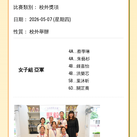
比賽類別： 校外獎項
日期： 2026-05-07 (星期四)
性質： 校外舉辦
4A....蔡學琳
4A....朱藝杉
4B....鍾嘉怡
女子組 亞軍
4B....洪樂芯
5B....葉沐昕
6D....關芷蕎