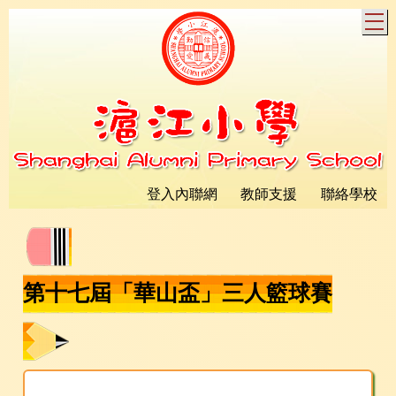
T
登入內聯網
教師支援
聯絡學校
第十七屆「華山盃」三人籃球賽