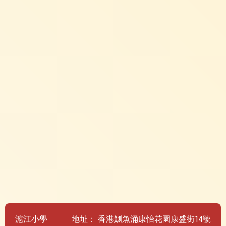
滬江小學
地址：
香港鰂魚涌康怡花園康盛街14號